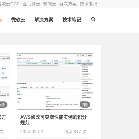
谷歌云GCP
亚马逊云
微软云
解决方案
技术笔记
云
微软云
解决方案
技术笔记
5图
2图
官方
AWS修改可突增性能实例的积分
规范
 次
2024-09-02
阅读 647 次