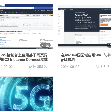
20图
1
AWS控制台上使用基于网页界
在AWS中国区域启用WAF防护
EC2 Instance Connect功能
g4J漏洞
接到EC2的SSH
24-09-02
阅读 858 次
2024-09-02
阅读 546