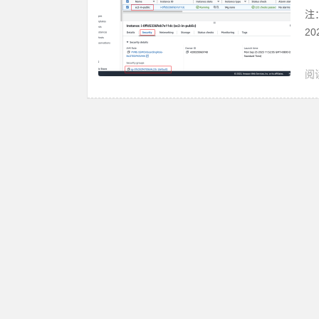
注
2
阅读
A
云