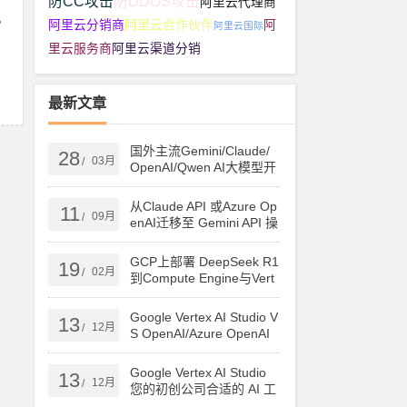
防CC攻击
防DDOS攻击
阿里云代理商
。
阿里云分销商
阿里云合作伙伴
阿
阿里云国际
里云服务商
阿里云渠道分销
最新文章
国外主流Gemini/Claude/
28
03月
/
OpenAI/Qwen AI大模型开
通
从Claude API 或Azure Op
11
09月
/
enAI迁移至 Gemini API 操
作指导
GCP上部署 DeepSeek R1
19
02月
/
到Compute Engine与Vert
ex AI
Google Vertex AI Studio V
13
12月
/
S OpenAI/Azure OpenAI
商业版本对比
Google Vertex AI Studio
13
12月
/
您的初创公司合适的 AI 工
具