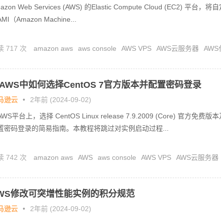
azon Web Services (AWS) 的Elastic Compute Cloud (EC2) 平台，将
MI（Amazon Machine...
 717 次
amazon aws
aws console
AWS VPS
AWS云服务器
AWS
值
AWS代理商
AWS合作伙伴
AWS注册
AWS账号开户
亚马逊云
AWS中如何选择CentOS 7官方版本并配置密码登录
马逊云
•
2年前 (2024-09-02)
WS平台上，选择 CentOS Linux release 7.9.2009 (Core) 官方免费版
置密码登录的简易指南。本教程将跳过对实例启动过程...
 742 次
amazon aws
AWS
aws console
AWS VPS
AWS云服务器
WS代充值
AWS代理商
AWS合作伙伴
AWS注册
AWS账号开户
亚马逊
WS修改可突增性能实例的积分规范
马逊云
•
2年前 (2024-09-02)