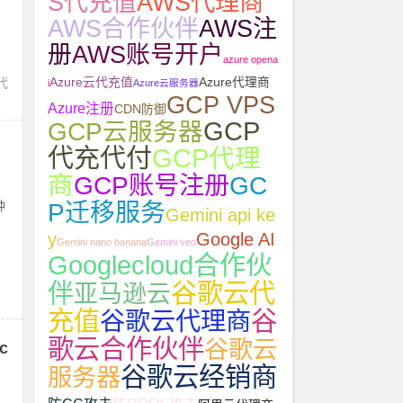
AWS代理商
S代充值
AWS合作伙伴
AWS注
册
AWS账号开户
azure opena
代
Azure云代充值
Azure代理商
i
Azure云服务器
GCP VPS
Azure注册
CDN防御
GCP
GCP云服务器
代充代付
GCP代理
商
GCP账号注册
GC
种
P迁移服务
Gemini api ke
y
Google AI
Gemini nano banana
Gemini veo
Googlecloud合作伙
伴
谷歌云代
亚马逊云
充值
谷
谷歌云代理商
歌云合作伙伴
谷歌云
c
谷歌云经销商
服务器