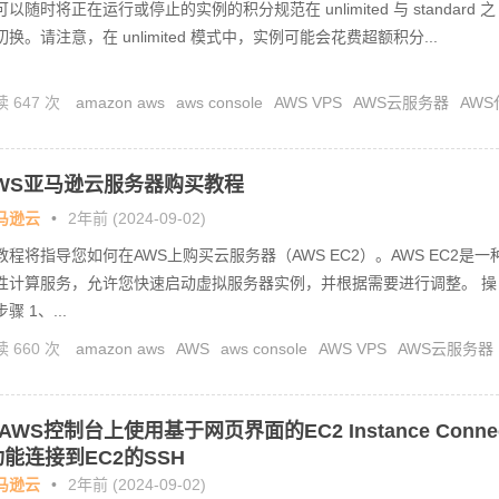
可以随时将正在运行或停止的实例的积分规范在 unlimited 与 standard 之
切换。请注意，在 unlimited 模式中，实例可能会花费超额积分...
 647 次
amazon aws
aws console
AWS VPS
AWS云服务器
AWS
值
AWS代理商
AWS合作伙伴
AWS注册
AWS账号开户
亚马逊云
WS亚马逊云服务器购买教程
马逊云
•
2年前 (2024-09-02)
教程将指导您如何在AWS上购买云服务器（AWS EC2）。AWS EC2是一
性计算服务，允许您快速启动虚拟服务器实例，并根据需要进行调整。 操
骤 1、...
 660 次
amazon aws
AWS
aws console
AWS VPS
AWS云服务器
WS代充值
AWS代理商
AWS合作伙伴
AWS注册
AWS账号开户
亚马逊
AWS控制台上使用基于网页界面的EC2 Instance Conne
功能连接到EC2的SSH
马逊云
•
2年前 (2024-09-02)