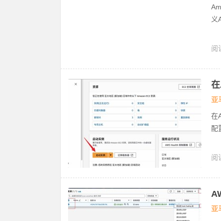
Am
义A
阅读
充
在
亚
在A
配
阅读
A
云
A
亚