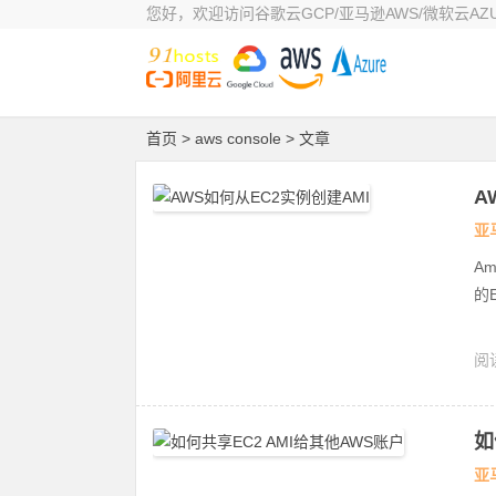
您好，欢迎访问谷歌云GCP/亚马逊AWS/微软云AZUR
首页
> aws console > 文章
A
亚
Am
的E
阅读
A
云
如
亚