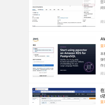
您
间
阅读
充
A
亚
本
弹
作步
阅读
A
云
在
t
亚