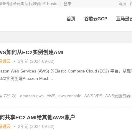
E/阿里云国际代理商-91hosts |
登录
首页
首页
谷歌云GCP
亚马逊
WS如何从EC2实例创建AMI
马逊云
•
2年前 (2024-09-02)
azon Web Services (AWS) 的Elastic Compute Cloud (EC2) 平台，从
C2实例创建Amazon Mach...
 729 次
amazon aws
AWS
aws console
AWS VPS
AWS云服务器
WS代充值
AWS代理商
AWS合作伙伴
AWS注册
AWS账号开户
亚马逊
何共享EC2 AMI给其他AWS账户
马逊云
•
2年前 (2024-09-02)